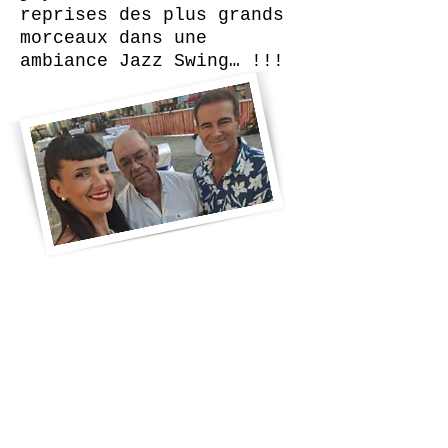
reprises des plus grands
morceaux dans une
ambiance Jazz Swing… !!!
De nombreuses dates cet été : 29/05, 14/06,
27/08 au Casino du grau du roi. 15/08 à la
guinguette des pieds nues...
Vous pouvez nous suivre sur notre page
Facebook : fleur.de.swing